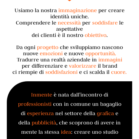
Usiamo la nostra
immaginazione
per creare
identità uniche.
Comprendere le
necessità
per
soddisfare
le
aspettative
dei clienti è il nostro
obiettivo
.
Da ogni
progetto
che sviluppiamo nascono
nuove
emozioni
e nuove
opportunità.
Tradurre una realtà aziendale in
immagini
per differenziare e
valorizzare
il brand
ci riempie di
soddisfazioni
e ci scalda il
cuore.
Inmente
è nata dall'incontro di
professionisti
con in comune un bagaglio
di
esperienza
nel settore della
grafica
e
della
pubblicità
, che scoprono di avere in
mente la stessa
idea
: creare uno studio