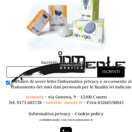
Iscriviti alla newsletter:
Dichiaro di avere letto l’
informativa privacy
e acconsento al
trattamento dei miei dati personali per le finalità ivi indicate
Inmente
- via Genova, 9 - 12100 Cuneo
Tel.
0171 605728
-
info@in-mente.it
- P.iva 03260550045
Informativa privacy
-
Cookie policy
collaborando con enricomorano.it