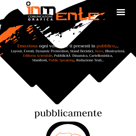
Emoziona
ogni volta che ti presenti in
pubblico
...
Layout, Eventi, Dynamic Promotion, Stand fieristici,
Store
, Illustrazioni,
Editoria Aziendale
, PubblicitÃ Dinamica, Cartellonistica,
Manifesti,
Public Speaking
, Redazione Testi...
pubblicamente